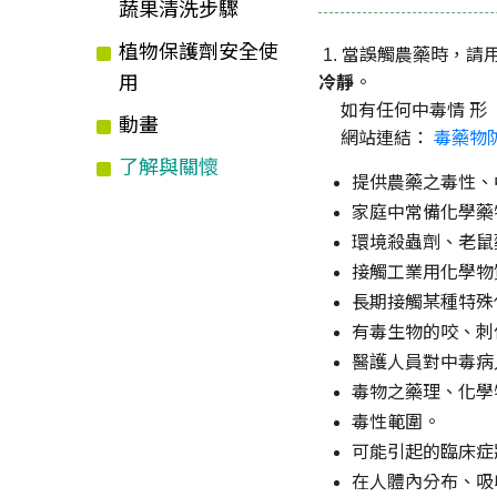
蔬果清洗步驟
植物保護劑安全使
1. 當誤觸農藥時，
用
冷靜
。
如有任何中毒情 形 及相
動畫
網站連結：
毒藥物防治
了解與關懷
提供農藥之毒性、
家庭中常備化學藥
環境殺蟲劑、老鼠
接觸工業用化學物
長期接觸某種特殊
有毒生物的咬、刺
醫護人員對中毒病
毒物之藥理、化學
毒性範圍。
可能引起的臨床症
在人體內分布、吸