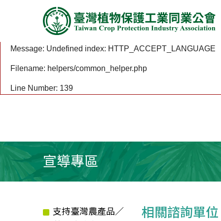
A PHP Error was encountered
Severity: Notice
Message: Undefined index: HTTP_ACCEPT_LANGUAGE
Filename: helpers/common_helper.php
Line Number: 139
宣導專區
相關諮詢單位
支持臺灣農產品／