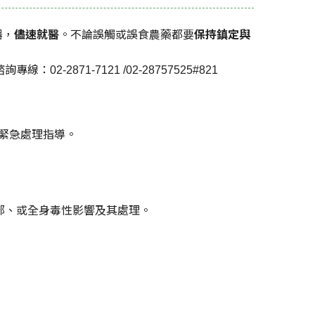
器，
儘速就醫
。不論誤觸或誤食農藥都要
保持鎮定與
871-7121 /02-28757525#821
緊急處理指導。
部、或全身毒性影響及其處理。