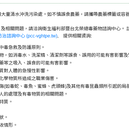
請用大量清水沖洗污染處。如不慎誤食農藥，請攜帶農藥標籤或容
關問題，請洽詢衛生福利部暨台北榮總毒藥物諮詢中心。 諮詢專線：02-2
諮詢中心 (pcc-vghtpe.tw)
, 提供相關資詢:
中毒急救及防護原則。
物，如消毒水、洗潔精、清潔劑等誤食、誤用的可能有害影響及
藥等之吸入、誤食的可能有害影響。
質對人體的急慢性影響。
化學物質所造成之職業傷害。
傷(如毒蛇、毒魚、蜜蜂、虎頭蜂)及其他有毒昆蟲類所引起的局
人的處理及有毒物質的相關問題。
特質。
狀。
收情形。