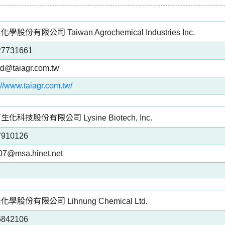
學股份有限公司 Taiwan Agrochemical Industries Inc.
27731661
td@taiagr.com.tw
://www.taiagr.com.tw/
生化科技股份有限公司 Lysine Biotech, Inc.
7910126
a07@msa.hinet.net
化學股份有限公司 Lihnung Chemical Ltd.
5842106