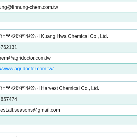
nung@lihnung-chem.com.tw
學股份有限公司 Kuang Hwa Chemical Co., Ltd.
5762131
hem@agridoctor.com.tw
://www.agridoctor.com.tw/
學股份有限公司 Harvest Chemical Co., Ltd.
8857474
vest.all.seasons@gmail.com