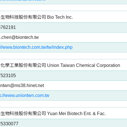
生物科技股份有限公司 Bio Tech Inc.
5762191
u.chen@biontech.tw
://www.biontech.com.tw/tw/index.php
學工業股份有限公司 Union Taiwan Chemical Corporation
7523105
ontwn@ms38.hinet.net
ps://www.uniontwn.com.tw
物科技股份有限公司 Yuan Mei Biotech Ent. & Fac.
25330077