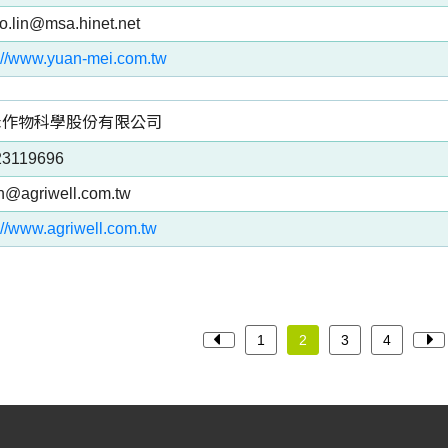
co.lin@msa.hinet.net
p://www.yuan-mei.com.tw
禾作物科學股份有限公司
23119696
uh@agriwell.com.tw
://www.agriwell.com.tw
1
2
3
4