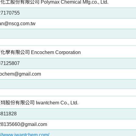
工股份有限公司 Polymax Chemical Mfg.co., Ltd.
27170755
an@nscg.com.tw
化學有限公司 Encochem Corporation
87125807
ochem@gmail.com
股份有限公司 Iwantchem Co., Ltd.
8811828
28135660@gmail.com
p://www.iwantchem.com/