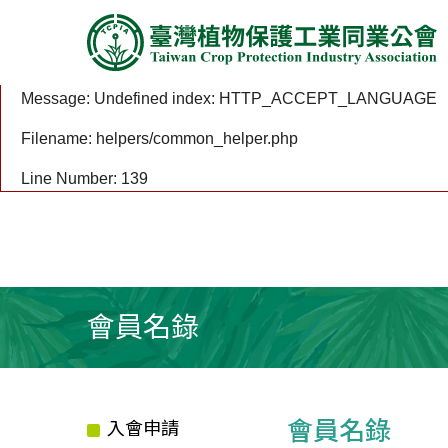
A PHP Error was encountered
Severity: Notice
Message: Undefined index: HTTP_ACCEPT_LANGUAGE
Filename: helpers/common_helper.php
Line Number: 139
會員名錄
會員名錄
入會申請