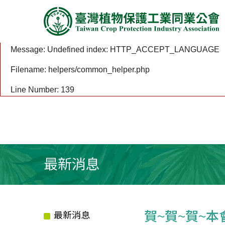
A PHP Error was encountered
Severity: Notice
Message: Undefined index: HTTP_ACCEPT_LANGUAGE
Filename: helpers/common_helper.php
Line Number: 139
最新消息
賀~賀~賀~
最新消息