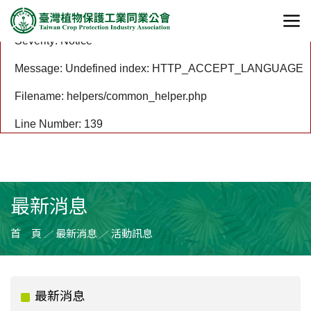
A PHP Error was encountered
Severity: Notice
Message: Undefined index: HTTP_ACCEPT_LANGUAGE
Filename: helpers/common_helper.php
Line Number: 139
最新消息
首 頁
最新消息
活動訊息
／
／
最新消息